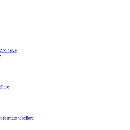
ZAZIONE
e.
llare
in formato tabellare