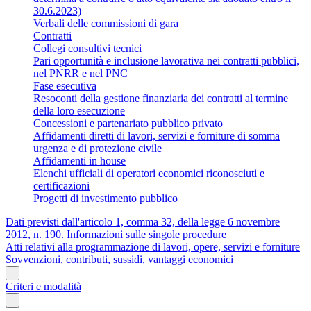
30.6.2023)
Verbali delle commissioni di gara
Contratti
Collegi consultivi tecnici
Pari opportunità e inclusione lavorativa nei contratti pubblici,
nel PNRR e nel PNC
Fase esecutiva
Resoconti della gestione finanziaria dei contratti al termine
della loro esecuzione
Concessioni e partenariato pubblico privato
Affidamenti diretti di lavori, servizi e forniture di somma
urgenza e di protezione civile
Affidamenti in house
Elenchi ufficiali di operatori economici riconosciuti e
certificazioni
Progetti di investimento pubblico
Dati previsti dall'articolo 1, comma 32, della legge 6 novembre
2012, n. 190. Informazioni sulle singole procedure
Atti relativi alla programmazione di lavori, opere, servizi e forniture
Sovvenzioni, contributi, sussidi, vantaggi economici
Criteri e modalità