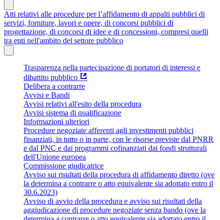
Atti relativi alle procedure per l’affidamento di appalti pubblici di
servizi, forniture, lavori e opere, di concorsi pubblici di
progettazione, di concorsi di idee e di concessioni, compresi quelli
tra enti nell'ambito del settore pubblico
Trasparenza nella partecipazione di portatori di interessi e
dibattito pubblico
Delibera a contrarre
Avvisi e Bandi
Avvisi relativi all'esito della procedura
Avvisi sistema di qualificazione
Informazioni ulteriori
Procedure negoziate afferenti agli investimenti pubblici
finanziati, in tutto o in parte, con le risorse previste dal PNRR
e dal PNC e dai programmi cofinanziati dai fondi strutturali
dell'Unione europea
Commissione giudicatrice
Avviso sui risultati della procedura di affidamento diretto (ove
la determina a contrarre o atto equivalente sia adottato entro il
30.6.2023)
Avviso di avvio della procedura e avviso sui risultati della
aggiudicazione di procedure negoziate senza bando (ove la
determina a contrarre o atto equivalente sia adottato entro il